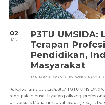
P3TU UMSIDA: L
02
JAN
Terapan Profes
Pendidikan, Ind
Masyarakat
JANUARY 2, 2026
BY
WEBMINP3TU
Psikologi.umsida.ac.id/p3tu/- P3TU UMSIDA (P
merupakan pusat layanan psikologi profesional
Universitas Muhammadiyah Sidoarjo. Sejak berd