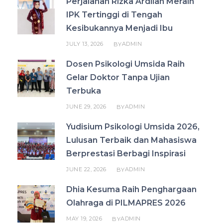
Perjalanan Rizka Ardilah Meraih
IPK Tertinggi di Tengah
Kesibukannya Menjadi Ibu
JULY 13, 2026
ADMIN
BY
Dosen Psikologi Umsida Raih
Gelar Doktor Tanpa Ujian
Terbuka
JUNE 29, 2026
ADMIN
BY
Yudisium Psikologi Umsida 2026,
Lulusan Terbaik dan Mahasiswa
Berprestasi Berbagi Inspirasi
JUNE 22, 2026
ADMIN
BY
Dhia Kesuma Raih Penghargaan
Olahraga di PILMAPRES 2026
MAY 19, 2026
ADMIN
BY