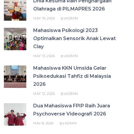
Dhia Kesuma Raih Penghargaan
Olahraga di PILMAPRES 2026
MAY 19, 2026
ADMIN
BY
Mahasiswa Psikologi 2023
Optimalkan Sensorik Anak Lewat
Clay
MAY 15, 2026
ADMIN
BY
Mahasiswa KKN Umsida Gelar
Psikoedukasi Tahfiz di Malaysia
2026
MAY 12, 2026
ADMIN
BY
Dua Mahasiswa FPIP Raih Juara
Psychoverse Videografi 2026
MAY 8, 2026
ADMIN
BY