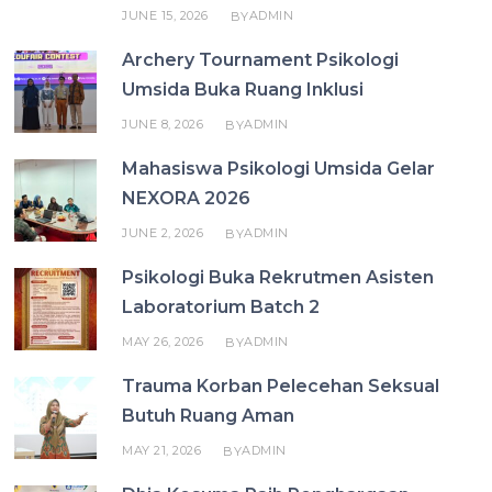
JUNE 15, 2026
ADMIN
BY
Archery Tournament Psikologi
Umsida Buka Ruang Inklusi
JUNE 8, 2026
ADMIN
BY
Mahasiswa Psikologi Umsida Gelar
NEXORA 2026
JUNE 2, 2026
ADMIN
BY
Psikologi Buka Rekrutmen Asisten
Laboratorium Batch 2
MAY 26, 2026
ADMIN
BY
Trauma Korban Pelecehan Seksual
Butuh Ruang Aman
MAY 21, 2026
ADMIN
BY