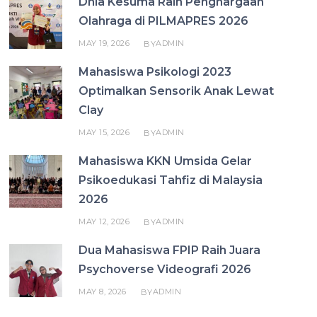
Dhia Kesuma Raih Penghargaan
Olahraga di PILMAPRES 2026
MAY 19, 2026
ADMIN
BY
Mahasiswa Psikologi 2023
Optimalkan Sensorik Anak Lewat
Clay
MAY 15, 2026
ADMIN
BY
Mahasiswa KKN Umsida Gelar
Psikoedukasi Tahfiz di Malaysia
2026
MAY 12, 2026
ADMIN
BY
Dua Mahasiswa FPIP Raih Juara
Psychoverse Videografi 2026
MAY 8, 2026
ADMIN
BY