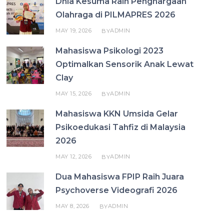
Dhia Kesuma Raih Penghargaan
Olahraga di PILMAPRES 2026
MAY 19, 2026
ADMIN
BY
Mahasiswa Psikologi 2023
Optimalkan Sensorik Anak Lewat
Clay
MAY 15, 2026
ADMIN
BY
Mahasiswa KKN Umsida Gelar
Psikoedukasi Tahfiz di Malaysia
2026
MAY 12, 2026
ADMIN
BY
Dua Mahasiswa FPIP Raih Juara
Psychoverse Videografi 2026
MAY 8, 2026
ADMIN
BY