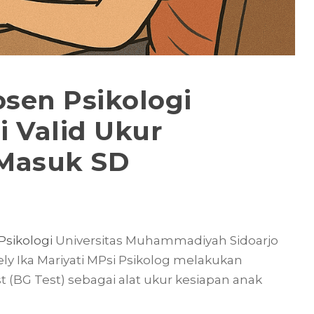
osen Psikologi
 Valid Ukur
 Masuk SD
Psikologi
Universitas Muhammadiyah Sidoarjo
ely Ika Mariyati MPsi Psikolog melakukan
st (BG Test) sebagai alat ukur kesiapan anak