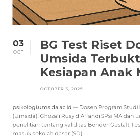
BG Test Riset D
03
OCT
Umsida Terbukti
Kesiapan Anak
OCTOBER 3, 2025
psikologi.umsida.ac.id
— Dosen Program Studi
(Umsida), Ghozali Rusyid Affandi SPsi MA dan L
penelitian tentang validitas Bender-Gestalt Te
masuk sekolah dasar (SD).