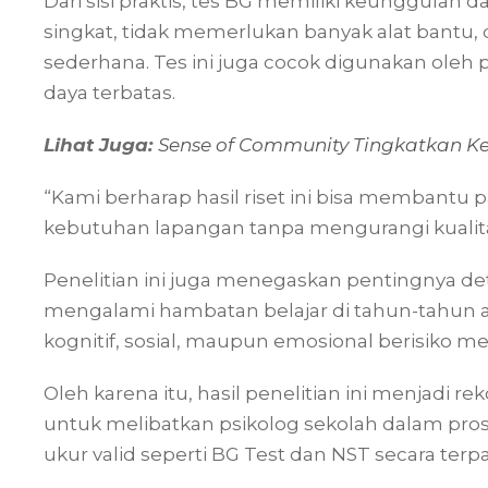
Dari sisi praktis, tes BG memiliki keunggulan 
singkat, tidak memerlukan banyak alat bantu,
sederhana. Tes ini juga cocok digunakan ole
daya terbatas.
Lihat Juga:
Sense of Community Tingkatkan K
“Kami berharap hasil riset ini bisa membantu p
kebutuhan lapangan tanpa mengurangi kualitas
Penelitian ini juga menegaskan pentingnya det
mengalami hambatan belajar di tahun-tahun a
kognitif, sosial, maupun emosional berisiko m
Oleh karena itu, hasil penelitian ini menjadi
untuk melibatkan psikolog sekolah dalam pro
ukur valid seperti BG Test dan NST secara terp