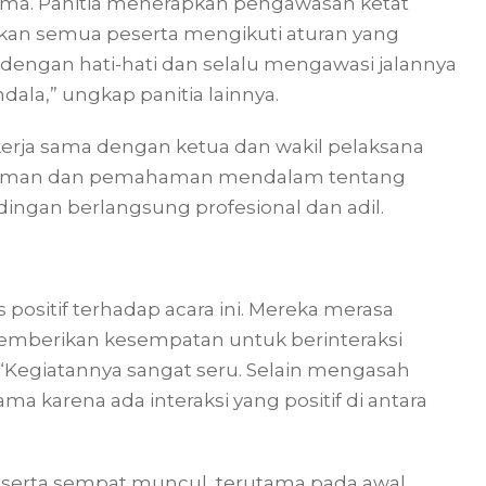
tama. Panitia menerapkan pengawasan ketat
kan semua peserta mengikuti aturan yang
engan hati-hati dan selalu mengawasi jalannya
ala,” ungkap panitia lainnya.
bekerja sama dengan ketua dan wakil pelaksana
galaman dan pemahaman mendalam tentang
dingan berlangsung profesional dan adil.
positif terhadap acara ini. Mereka merasa
 memberikan kesempatan untuk berinteraksi
“Kegiatannya sangat seru. Selain mengasah
a karena ada interaksi yang positif di antara
serta sempat muncul, terutama pada awal