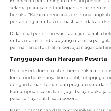
Kelancaran pertandingan menjadi prioritas u
selama jalannya pertandingan untuk memasti
berlaku. “Kami merencanakan semua langkah d
pertandingan untuk memastikan tidak ada kend
Dalam hal pemilihan wasit atau juri, panitia 
untuk memilih individu yang memiliki pen
permainan catur. Hal ini bertujuan agar pertan
Tanggapan dan Harapan Peserta
Para peserta lomba catur memberikan respons 
lomba ini tidak hanya kompetitif, tetapi juga
dengan teman-teman dari program studi lain. 
kemampuan catur, kami juga belajar bekerja sam
peserta,” ujar salah satu peserta.
Namun, tantangan dalam komunikasi antar pe