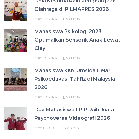
Dhia Kesuma Raih Penghargaan
Olahraga di PILMAPRES 2026
MAY 19, 2026
ADMIN
BY
Mahasiswa Psikologi 2023
Optimalkan Sensorik Anak Lewat
Clay
MAY 15, 2026
ADMIN
BY
Mahasiswa KKN Umsida Gelar
Psikoedukasi Tahfiz di Malaysia
2026
MAY 12, 2026
ADMIN
BY
Dua Mahasiswa FPIP Raih Juara
Psychoverse Videografi 2026
MAY 8, 2026
ADMIN
BY