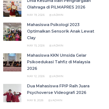
Dhia Kesuma Raih Penghargaan
Olahraga di PILMAPRES 2026
MAY 19, 2026
ADMIN
BY
Mahasiswa Psikologi 2023
Optimalkan Sensorik Anak Lewat
Clay
MAY 15, 2026
ADMIN
BY
Mahasiswa KKN Umsida Gelar
Psikoedukasi Tahfiz di Malaysia
2026
MAY 12, 2026
ADMIN
BY
Dua Mahasiswa FPIP Raih Juara
Psychoverse Videografi 2026
MAY 8, 2026
ADMIN
BY